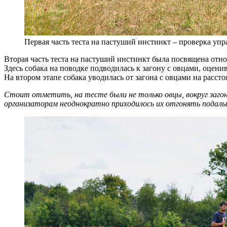
Первая часть теста на пастуший инстинкт – проверка уп
Вторая часть теста на пастуший инстинкт была посвящена отн
Здесь собака на поводке подводилась к загону с овцами, оценив
На втором этапе собака уводилась от загона с овцами на расст
Стоит отметить, на тесте были не только овцы, вокруг загон
организаторам неоднократно приходилось их отгонять подаль