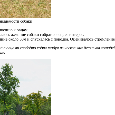
равляемости собаки
ошению к овцам.
алось желание собаки собрать овец, ее интерес.
ояние около 50м и спускалась с поводка. Оценивалось стремление
а с овцами свободно ходил табун из нескольких десятков лошад
ше.