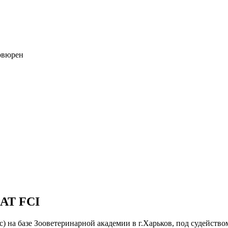
ервюрен
HAT FCI
мес) на базе Зооветеринарной академии в г.Харьков, под судейст