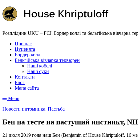
Розплідник UKU – FCI. Бордер коллі та бельгійська вівчарка т
Про нас
Цуценята
Бордер коллі
Бельгійська вівчарка тервюрен
Наші кобелі
Наші суки
Контакти
Блог
Мапа сайта
Menu
Новости питомника
,
Пастьба
Бен на тесте на пастуший инстинкт, N
21 июля 2019 года наш Бен (Benjamin of House Khriptuloff, 16 