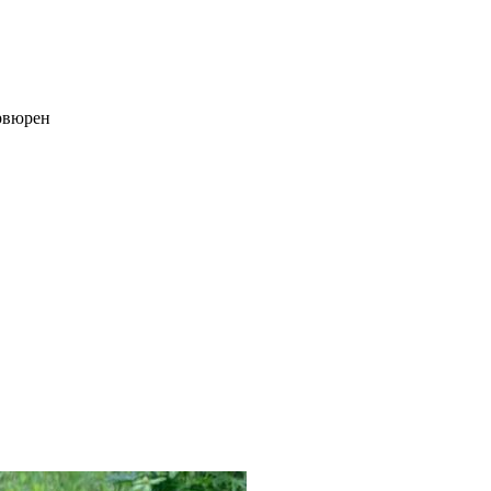
ервюрен