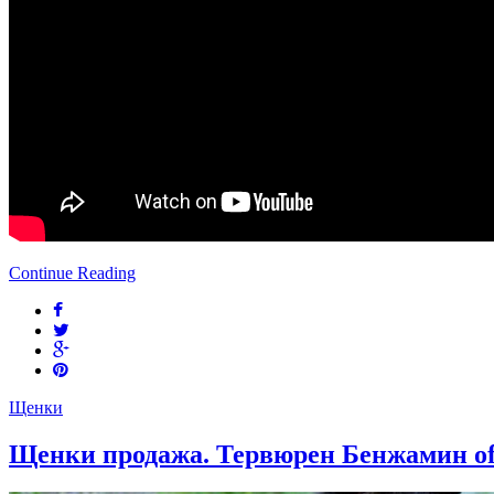
Continue Reading
Щенки
Щенки продажа. Тервюрен Бенжамин o