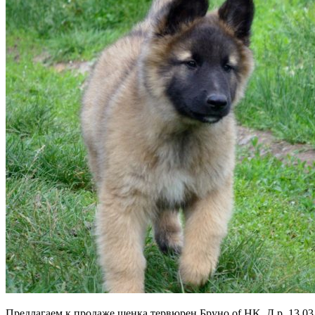
Предлагаем к продаже щенка тервюрен Бруно of HK. Д.р. 13.03