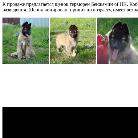
К продаже предлагается щенок тервюрен Бенжамин of HK. Кобел
разведения. Щенок чипирован, привит по возрасту, имеет ветп