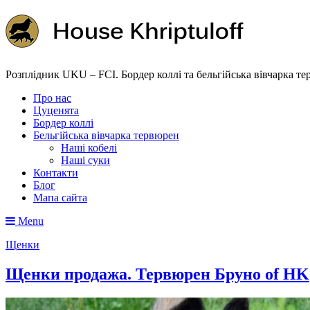
Розплідник UKU – FCI. Бордер коллі та бельгійська вівчарка т
Про нас
Цуценята
Бордер коллі
Бельгійська вівчарка тервюрен
Наші кобелі
Наші суки
Контакти
Блог
Мапа сайта
Menu
Щенки
Щенки продажа. Тервюрен Бруно of HK