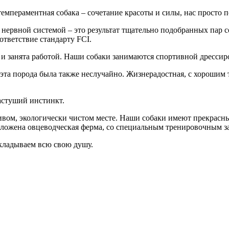
емпераментная собака – сочетание красоты и силы, нас просто п
ервной системой – это результат тщательно подобранных пар со
ответствие стандарту FCI.
 и занята работой. Наши собаки занимаются спортивной дрессир
эта порода была также неслучайно. Жизнерадостная, с хорошим 
астуший инстинкт.
вом, экологически чистом месте. Наши собаки имеют прекрасны
оложена овцеводческая ферма, со специальным тренировочным за
вкладываем всю свою душу.