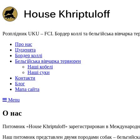
Розплідник UKU – FCI. Бордер коллі та бельгійська вівчарка т
Про нас
Цуценята
Бордер коллі
Бельгійська вівчарка тервюрен
Наші кобелі
Наші суки
Контакти
Блог
Мапа сайта
Menu
О нас
Питомник «House Khriptuloff» зарегистрирован в Международно
Наш питомник представлен двумя породами собак – бельгийска