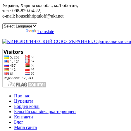
Україна, Харківська обл., м.Люботин,
тел.: 098-829-04-22,
e-mail: housekhriptuloff@ukr.net
Powered by
Translate
Про нас
Цуценята
Бордер коллі
Бельгійська вівчарка тервюрен
Контакти
Блог
Мапа сайта