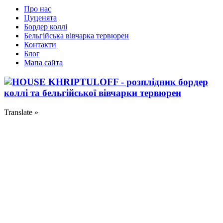
Про нас
Цуценята
Бордер коллі
Бельгійська вівчарка тервюрен
Контакти
Блог
Мапа сайта
Translate »