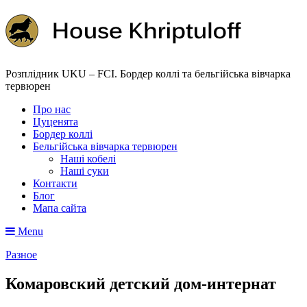
Розплідник UKU – FCI. Бордер коллі та бельгійська вівчарка
тервюрен
Про нас
Цуценята
Бордер коллі
Бельгійська вівчарка тервюрен
Наші кобелі
Наші суки
Контакти
Блог
Мапа сайта
Menu
Разное
Комаровский детский дом-интернат