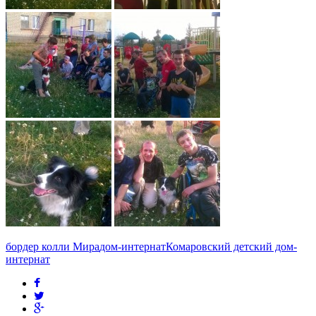
бордер колли Мира
дом-интернат
Комаровский детский дом-
интернат