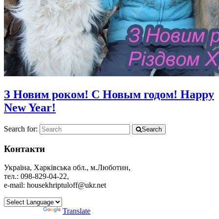
З Новим роком! С Новым годом! Happy
New Year!
Search for:
Search
Контакти
Україна, Харківська обл., м.Люботин,
тел.: 098-829-04-22,
e-mail: housekhriptuloff@ukr.net
Powered by
Translate