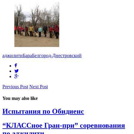
аджилити
Бара
Белгород-Днестровский
Previous Post
Next Post
You may also like
Испытания по Обидиенс
“КЛАССное Гран-при” соревнования
по аджилити