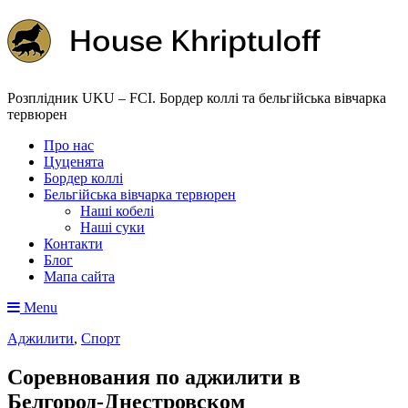
Розплідник UKU – FCI. Бордер коллі та бельгійська вівчарка
тервюрен
Про нас
Цуценята
Бордер коллі
Бельгійська вівчарка тервюрен
Наші кобелі
Наші суки
Контакти
Блог
Мапа сайта
Menu
Аджилити
,
Спорт
Соревнования по аджилити в
Белгород-Днестровском