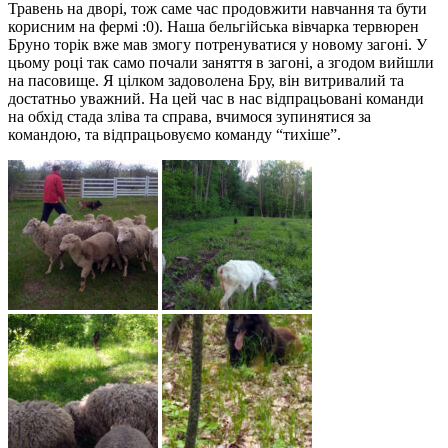
Травень на дворі, тож саме час продовжити навчання та бути
корисним на фермі :0). Наша бельгійська вівчарка
тервюрен
Бруно торік вже мав змогу потренуватися у новому загоні. У
цьому році так само почали заняття в загоні, а згодом вийшли
на пасовище. Я цілком задоволена
Бру
, він витривалий та
достатньо уважний. На цей час в нас відпрацьовані команди
на обхід стада зліва та справа, вчимося зупинятися за
командою, та відпрацьовуємо команду “тихіше”.