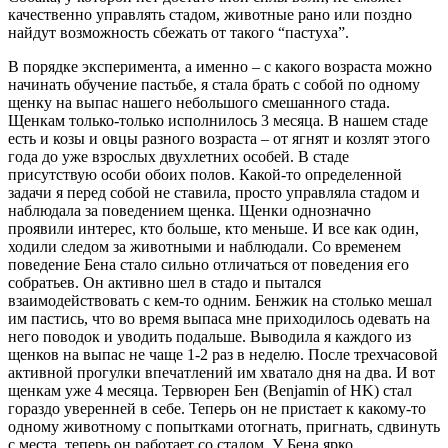
качественно управлять стадом, животные рано или поздно
найдут возможность сбежать от такого “пастуха”.
В порядке эксперимента, а именно – с какого возраста можно
начинать обучение пастьбе, я стала брать с собой по одному
щенку на выпас нашего небольшого смешанного стада.
Щенкам только-только исполнилось 3 месяца. В нашем стаде
есть и козы и овцы разного возраста – от ягнят и козлят этого
года до уже взрослых двухлетних особей. В стаде
присутствую особи обоих полов. Какой-то определенной
задачи я перед собой не ставила, просто управляла стадом и
наблюдала за поведением щенка. Щенки однозначно
проявили интерес, кто больше, кто меньше. И все как один,
ходили следом за животными и наблюдали. Со временем
поведение Бена стало сильно отличаться от поведения его
собратьев. Он активно шел в стадо и пытался
взаимодействовать с кем-то одним. Бенжик на столько мешал
им пастись, что во время выпаса мне приходилось одевать на
него поводок и уводить подальше. Выводила я каждого из
щенков на выпас не чаще 1-2 раз в неделю. После трехчасовой
активной прогулки впечатлений им хватало дня на два. И вот
щенкам уже 4 месяца. Тервюрен Бен (Benjamin of HK) стал
гораздо уверенней в себе. Теперь он не пристает к какому-то
одному животному с попытками отогнать, пригнать, сдвинуть
с места, теперь он работает со стадом. У Бена ярко