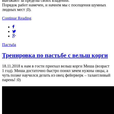
выезжают за пределы своих владений.
Порядок работ намечен, и начнем мы с посещения шумных
людных мест ;0).
Continue Reading
Пастьба
Тренировка по пастьбе с вельш корги
18.11.2018 к нам в гости приехал вельш корги Миша (возраст
1 год). Миша достаточно быстро понял зачем нужны овцы, а
чуть позже научился делать из овец фейерверк – талантливый
парень! :0)