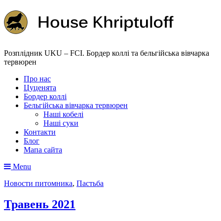
Розплідник UKU – FCI. Бордер коллі та бельгійська вівчарка
тервюрен
Про нас
Цуценята
Бордер коллі
Бельгійська вівчарка тервюрен
Наші кобелі
Наші суки
Контакти
Блог
Мапа сайта
Menu
Новости питомника
,
Пастьба
Травень 2021