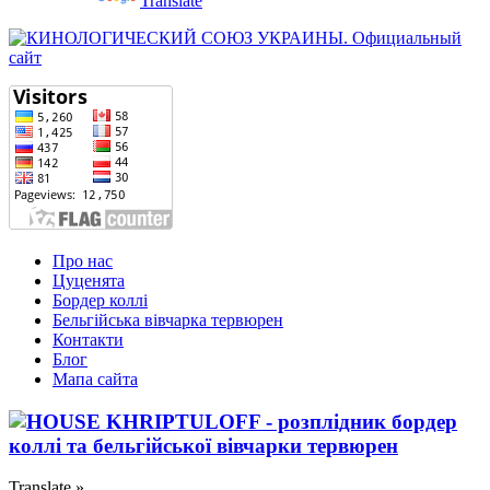
Powered by
Translate
Про нас
Цуценята
Бордер коллі
Бельгійська вівчарка тервюрен
Контакти
Блог
Мапа сайта
Translate »