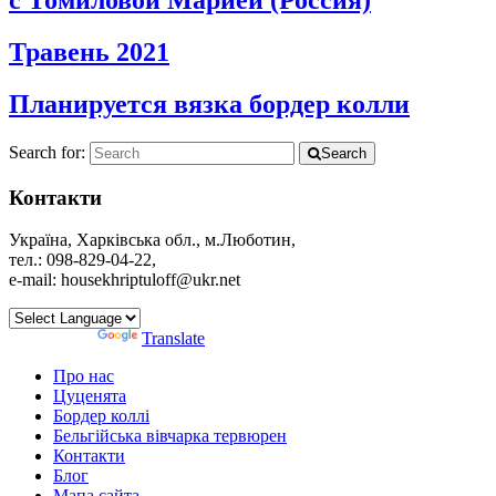
с Томиловой Марией (Россия)
Травень 2021
Планируется вязка бордер колли
Search for:
Search
Контакти
Україна, Харківська обл., м.Люботин,
тел.: 098-829-04-22,
e-mail: housekhriptuloff@ukr.net
Powered by
Translate
Про нас
Цуценята
Бордер коллі
Бельгійська вівчарка тервюрен
Контакти
Блог
Мапа сайта