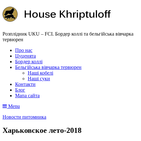
Розплідник UKU – FCI. Бордер коллі та бельгійська вівчарка
тервюрен
Про нас
Цуценята
Бордер коллі
Бельгійська вівчарка тервюрен
Наші кобелі
Наші суки
Контакти
Блог
Мапа сайта
Menu
Новости питомника
Харьковское лето-2018