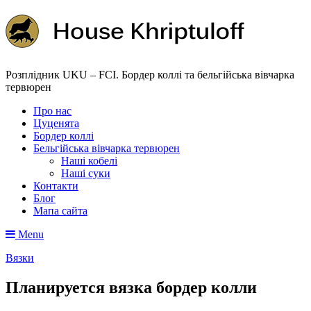
Розплідник UKU – FCI. Бордер коллі та бельгійська вівчарка
тервюрен
Про нас
Цуценята
Бордер коллі
Бельгійська вівчарка тервюрен
Наші кобелі
Наші суки
Контакти
Блог
Мапа сайта
Menu
Вязки
Планируется вязка бордер колли