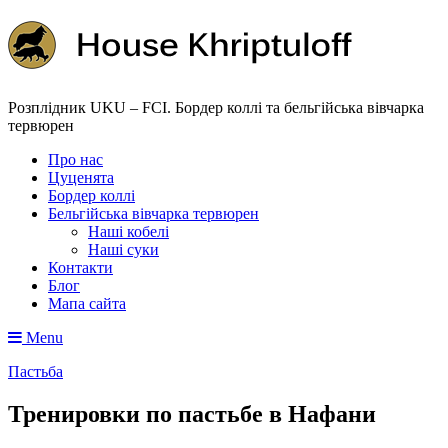
Розплідник UKU – FCI. Бордер коллі та бельгійська вівчарка
тервюрен
Про нас
Цуценята
Бордер коллі
Бельгійська вівчарка тервюрен
Наші кобелі
Наші суки
Контакти
Блог
Мапа сайта
Menu
Пастьба
Тренировки по пастьбе в Нафани